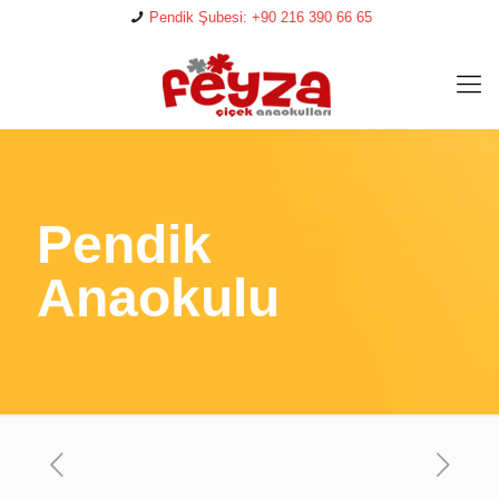
Pendik Şubesi: +90 216 390 66 65
Pendik
Anaokulu