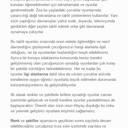
konuları öğrenebilmeleri için tekrarlamalar ve oyunlar
gerekmektedir. Zira bu yaşlardaki çocuklar oyunlarında
yaratıcılığı değil tekrarlama ve taklit yöntemlerini kullanırlar. Yani
sizin yaptığınız davranışları yahut evde, dışarıda, televizyonda
gördükleri diğer şeyleri taklit ederek onlar gibi davranarak
oynamaya çalışırlar.
Bu taklit oyunları sırasında onun nelerle ilgilendiğini ve nasıl
davrandığını gözleyerek çocuğunuzun hangi alanlarla ilgili
olduğunu, ne tip oyunlardan hoşlandığını tespit edebilirsiniz.
Ayrıca bir konuya odaklanma konusunda henüz kendini
geliştirmemiş olan çocuğunuzun oynadığı oyunlardan çok kolay
bir şekilde sıkıldığını farkedebilirsiniz. Her ne kadar bu
oyunlar
ilgi alanlarına
dahil olsa da sıkılan çocuklar aslında
kendilerine uygun öğretici oyunlarla teşvik edilmeleri durumunda
konsantrasyonlarını da geliştirebiliyorlar.
İlk olarak renkler ve şekillerle birlikte oynadığı oyunlar zaman
içerisinde gelişecek ve kendi kendine oyunlar yaratabilmeye de
başlayacaktır. Önemli olan sizin onun ihtiyaç duyduğu bu zeka
ve yetenek geliştirici oyunlara erişimini sağlamanız.
Renk
ve
şekiller
aşamasını geçtikten sonra sayılarla devam
edebileceğiniz çocuğunuz kısa süre içerisinde sayılara ve